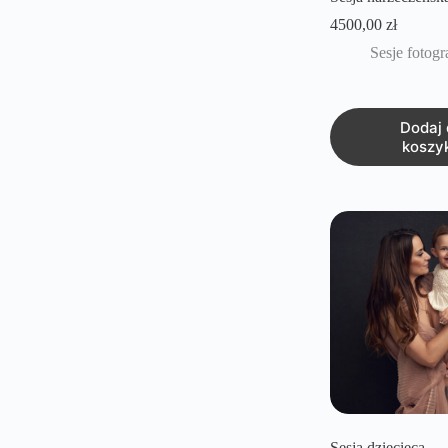
4500,00
zł
Sesje fotogr
Dodaj 
koszy
Sesja dziecięca