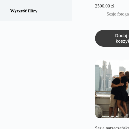
produkt
2500,00
zł
Wy
c
z
y
ś
ć
f
i
l
t
r
y
Sesje fotogr
Dodaj 
koszy
Sesja narzeczeńsk