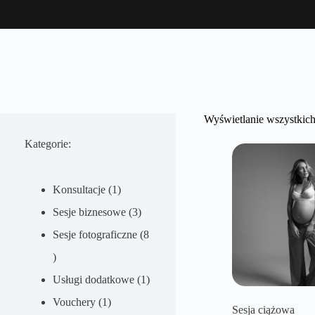
Wyświetlanie wszystkic
Kategorie:
1
Konsultacje
1
produkt
3
Sesje biznesowe
3
produkty
Sesje fotograficzne
8
8
produktów
1
Usługi dodatkowe
1
1
produkt
Vouchery
1
Sesja ciążowa