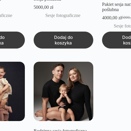
Pakiet sesja na
5000,00
zł
poślubna
aficzne
Sesje fotograficzne
4000,00
zł
5000
Pierw
Aktua
cena
cena
Sesje fot
wynos
wynos
5000,
4000,
do
Dodaj do
Dod
ka
koszyka
kos
Rodzinna sesja fotograficzna