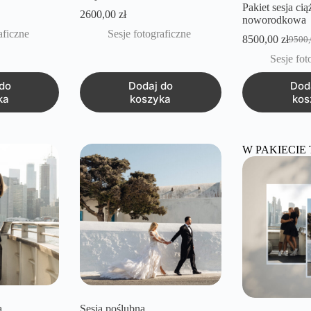
Pakiet sesja ci
2600,00
zł
noworodkowa
aficzne
Sesje fotograficzne
8500,00
zł
9500
Pierw
Aktua
cena
cena
Sesje fot
wynos
wynos
9500,
8500,
do
Dodaj do
Dod
ka
koszyka
kos
W PAKIECIE 
a
Sesja poślubna